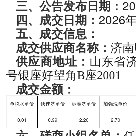
20
三、公告发布日期：
202
6
四、成交日期
：
五
、成交
信息
：
济南
成交供应商名称：
供应商地址：
山东省
号银座好望角B座2001
成交金额：
单脱水单价
快速洗单价
标准洗单价
加强洗单价
0.01
0.99
2.20
2.70
任
六
、
磋商
小组名单：