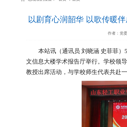
以剧育心润韶华 以歌传暖
作者：党
本站讯（通讯员
刘晓涵
史菲菲）
文信息大楼学术报告厅举行。学校领
教授出席活动，与学校师生代表共赴