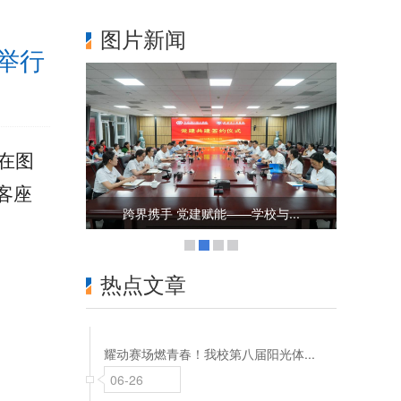
图片新闻
举行
在图
葆朝阳之热 铸匠心之魂——学...
客座
与...
热点文章
耀动赛场燃青春！我校第八届阳光体...
06-26