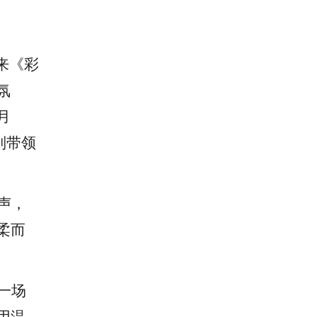
来《彩
氛
月
则带领
声，
柔而
一场