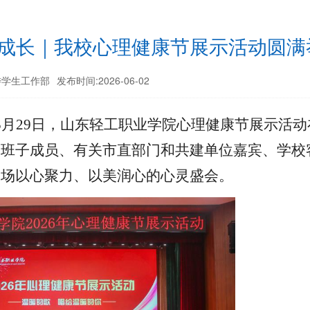
伴成长｜我校心理健康节展示活动圆满
委学生工作部
发布时间:2026-06-02
5月29日，
山东轻工职业学院心理健康节展示活动
导班子成员、有关市直部门和共建单位嘉宾、学校
跨界携手 党建赋能——学校
学校召开思政课建设专题会议
一场
以心聚
力
、以美润心的心灵盛会。
1
2
3
4