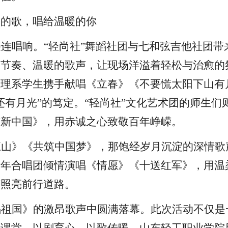
暖的歌，唱给温暖的你
接连唱响。
“轻尚社”舞蹈社团与七和弦吉他社团带
的节奏、温暖的歌声，让现场洋溢着轻松与治愈的
管理系学生携手献唱《立春》《不要慌太阳下山有
还有月光”的笃定。“轻尚社”文化艺术团的师生们
有新中国》，用赤诚之心致敬百年峥嵘。
江山》《共筑中国梦》，那饱经岁月沉淀的深情歌
青年合唱团倾情演唱《情愿》《十送红军》，用温
芒照亮前行道路。
唱祖国》的激昂歌声中圆满落幕。
此次活动
不仅是