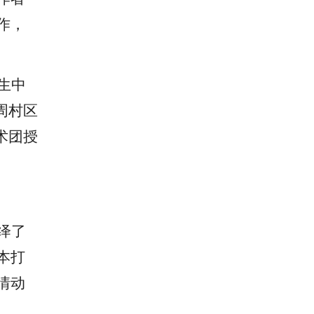
作，
生中
周村区
术团授
绎了
本打
情动