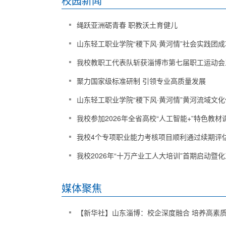
校园新闻
绳跃亚洲砺青春 职教沃土育健儿
山东轻工职业学院“稷下风·黄河情”社会实践团成功
我校教职工代表队斩获淄博市第七届职工运动会三
聚力国家级标准研制 引领专业高质量发展
山东轻工职业学院“稷下风·黄河情”黄河流域文化传
我校参加2026年全省高校“人工智能+”特色教材课
我校4个专项职业能力考核项目顺利通过续期评
我校2026年“十万产业工人大培训”首期启动暨化工
媒体聚焦
【新华社】山东淄博：校企深度融合 培养高素