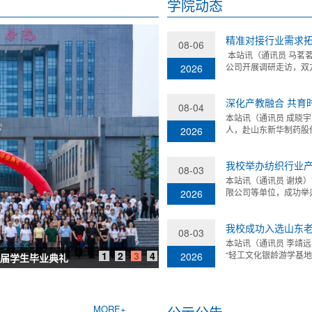
学院动态
精准对接行业需求拓
08-06
本站讯（通讯员 马茗
公司开展调研走访，双方
2026
深化产教融合 共育
08-04
本站讯（通讯员 成晓
人，赴山东新华制药股份
2026
我校举办纺织行业产品
08-03
本站讯（通讯员 谢焕
限公司等单位，成功举办
2026
我校成功入选山东
08-03
本站讯（通讯员 李靖
1
2
3
4
“轻工文化银龄游学基地”
2026
MORE+