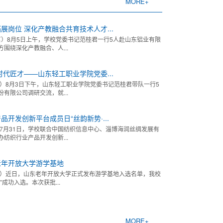
MORE+
展岗位 深化产教融合共育技术人才...
茗）8月5日上午，学校党委书记范桂君一行5人赴山东铝业有限
围绕深化产教融合、人...
时代匠才——山东轻工职业学院党委...
宇）8月3日下午，山东轻工职业学院党委书记范桂君带队一行5
有限公司调研交流，就...
开发创新平台成员日“丝韵新势·...
）7月31日，学校联合中国纺织信息中心、淄博海润丝绸发展有
纺织行业产品开发创新...
老年开放大学游学基地
远）近日，山东老年开放大学正式发布游学基地入选名单，我校
成功入选。本次获批...
MORE+