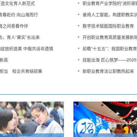
打造文化育人新范式
职业教育产业学院的“进阶密
青春赴约 向山海而行
善用人工智能，构建职教实
海之间青春作伴
数字技术赋能国际职业教育
去，育人“果实”长出来
开创职业教育高质量发展新
绽放织造美 中俄共话非遗情
前瞻“十五五”：我国职业教
新高
技能出海 匠心筑梦——2025
显担当 校企共育结硕果
新职业教育法让职教热起来